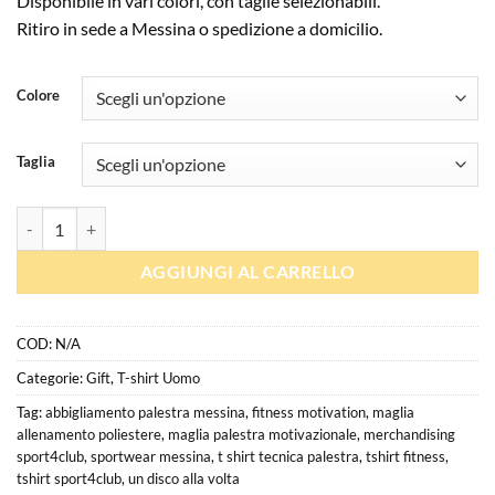
Disponibile in vari colori, con taglie selezionabili.
Ritiro in sede a Messina o spedizione a domicilio.
Colore
Taglia
T-Shirt Sport4Club "Un disco alla volta. Un traguardo alla volta." quant
AGGIUNGI AL CARRELLO
COD:
N/A
Categorie:
Gift
,
T-shirt Uomo
Tag:
abbigliamento palestra messina
,
fitness motivation
,
maglia
allenamento poliestere
,
maglia palestra motivazionale
,
merchandising
sport4club
,
sportwear messina
,
t shirt tecnica palestra
,
tshirt fitness
,
tshirt sport4club
,
un disco alla volta