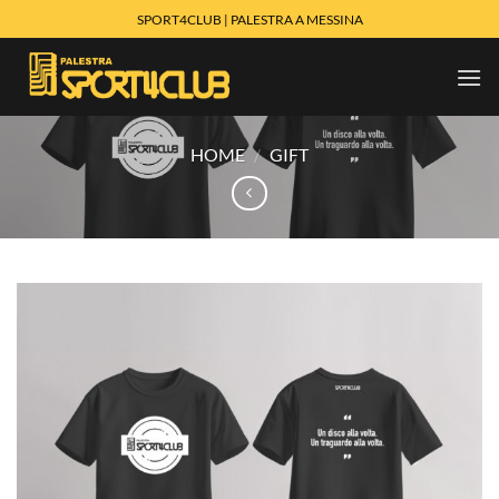
Salta
SPORT4CLUB | PALESTRA A MESSINA
ai
contenuti
HOME
/
GIFT