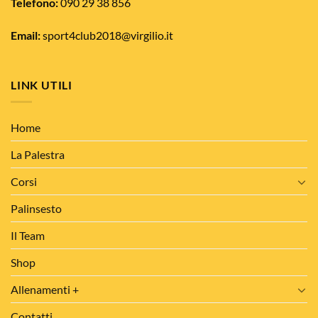
del
Telefono:
090 29 38 856
del
prodotto
prodotto
Email:
sport4club2018@virgilio.it
LINK UTILI
Home
La Palestra
Corsi
Palinsesto
Il Team
Shop
Allenamenti +
Contatti