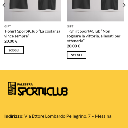
GIFT
GIFT
T-Shirt Sport4Club “La costanza
T-Shirt Sport4Club “Non
vince sempre”
sognare la vittoria, allenati per
ottenerla”
20,00
€
20,00
€
SCEGLI
SCEGLI
Questo
Questo
prodotto
prodotto
ha
ha
più
più
varianti.
varianti.
Le
Le
opzioni
opzioni
possono
possono
essere
essere
scelte
scelte
Indirizzo:
Via Ettore Lombardo Pellegrino, 7 – Messina
nella
nella
pagina
pagina