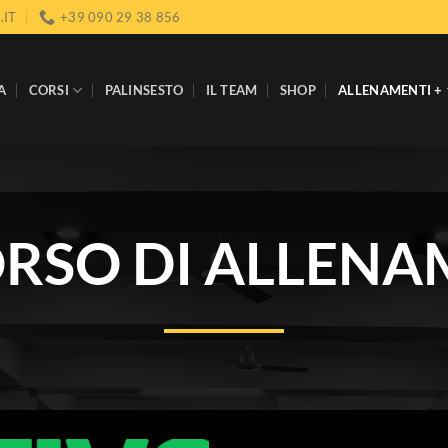
.IT
+39 090 29 38 856
A
CORSI
PALINSESTO
IL TEAM
SHOP
ALLENAMENTI +
RSO DI ALLEN