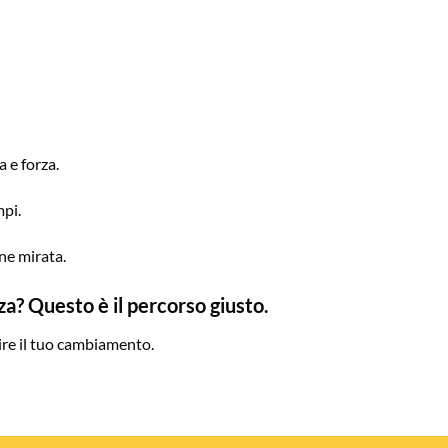
 e forza.
mpi.
ne mirata.
? Questo è il percorso giusto.
uire il tuo cambiamento.