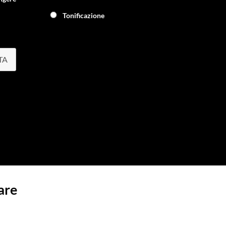
Tonificazione
TA
are