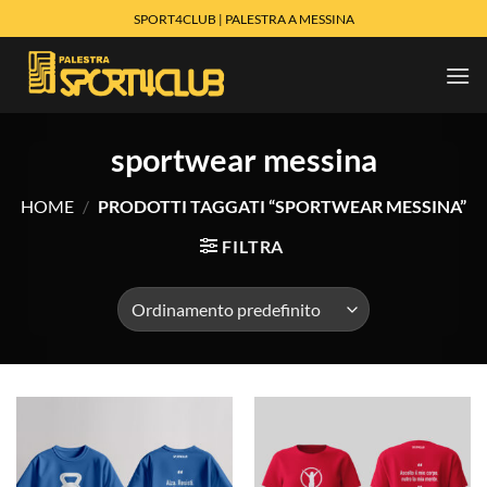
Salta
SPORT4CLUB | PALESTRA A MESSINA
ai
contenuti
sportwear messina
HOME
/
PRODOTTI TAGGATI “SPORTWEAR MESSINA”
FILTRA