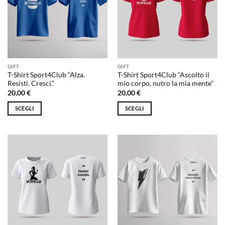
GIFT
GIFT
T-Shirt Sport4Club “Alza.
T-Shirt Sport4Club “Ascolto il
Resisti. Cresci.”
mio corpo, nutro la mia mente”
20,00
€
20,00
€
SCEGLI
SCEGLI
Questo
Questo
prodotto
prodotto
ha
ha
più
più
varianti.
varianti.
Le
Le
opzioni
opzioni
possono
possono
essere
essere
scelte
scelte