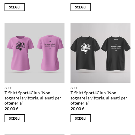
SCEGLI
SCEGLI
Questo
Questo
prodotto
prodotto
ha
ha
più
più
varianti.
varianti.
Le
Le
opzioni
opzioni
possono
possono
essere
essere
scelte
scelte
nella
nella
pagina
pagina
GIFT
GIFT
del
del
T-Shirt Sport4Club “Non
T-Shirt Sport4Club “Non
prodotto
prodotto
sognare la vittoria, allenati per
sognare la vittoria, allenati per
ottenerla”
ottenerla”
20,00
€
20,00
€
SCEGLI
SCEGLI
Questo
Questo
prodotto
prodotto