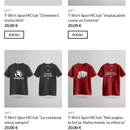
nella
nella
pagina
pagina
GIFT
GIFT
del
del
T-Shirt Sport4Club “Diventerò
T-Shirt Sport4Club “Implacabile
prodotto
prodotto
invincibile”
come un fulmine”
20,00
€
20,00
€
SCEGLI
SCEGLI
Questo
Questo
prodotto
prodotto
ha
ha
più
più
varianti.
varianti.
Le
Le
opzioni
opzioni
possono
possono
essere
essere
scelte
scelte
nella
nella
pagina
pagina
GIFT
GIFT
del
del
T-Shirt Sport4Club “La costanza
T-Shirt Sport4Club “Nel pugno,
prodotto
prodotto
vince sempre”
la forza. Nella mente, la vittoria.”
20,00
€
20,00
€