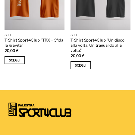
possono
possono
essere
essere
scelte
scelte
nella
nella
pagina
pagina
GIFT
GIFT
del
del
T-Shirt Sport4Club “TRX – Sfida
T-Shirt Sport4Club “Un disco
prodotto
prodotto
la gravità”
alla volta. Un traguardo alla
volta.”
20,00
€
20,00
€
SCEGLI
SCEGLI
Questo
Questo
prodotto
prodotto
ha
ha
più
più
varianti.
varianti.
Le
Le
opzioni
opzioni
possono
possono
essere
essere
scelte
scelte
nella