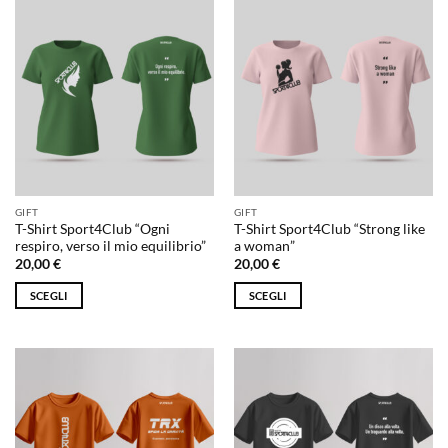
ha
ha
più
più
varianti.
varianti.
Le
Le
opzioni
opzioni
possono
possono
essere
essere
scelte
scelte
nella
nella
pagina
pagina
GIFT
GIFT
del
del
T-Shirt Sport4Club “Ogni
T-Shirt Sport4Club “Strong like
prodotto
prodotto
respiro, verso il mio equilibrio”
a woman”
20,00
€
20,00
€
SCEGLI
SCEGLI
Questo
Questo
prodotto
prodotto
ha
ha
più
più
varianti.
varianti.
Le
Le
opzioni
opzioni