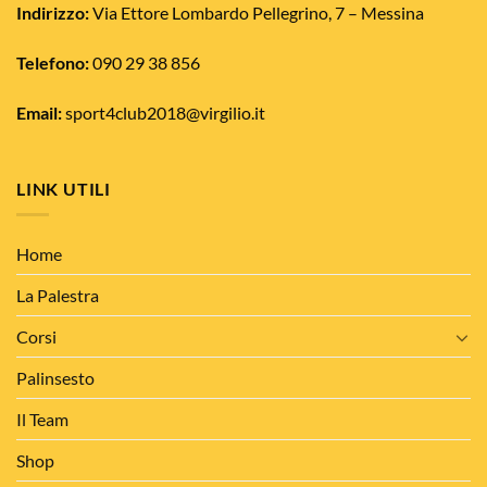
nella
pagina
Indirizzo:
Via Ettore Lombardo Pellegrino, 7 – Messina
pagina
del
del
prodotto
Telefono:
090 29 38 856
prodotto
Email:
sport4club2018@virgilio.it
LINK UTILI
Home
La Palestra
Corsi
Palinsesto
Il Team
Shop