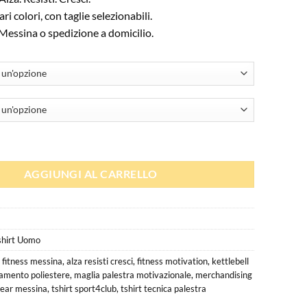
ri colori, con taglie selezionabili.
 Messina o spedizione a domicilio.
 "Alza. Resisti. Cresci." quantità
AGGIUNGI AL CARRELLO
shirt Uomo
 fitness messina
,
alza resisti cresci
,
fitness motivation
,
kettlebell
namento poliestere
,
maglia palestra motivazionale
,
merchandising
ear messina
,
tshirt sport4club
,
tshirt tecnica palestra