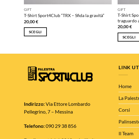
GIFT
GIFT
ittoria,
T-Shirt Spo
T-Shirt Sport4Club “TRX – Sfida la gravità”
traguardo a
20,00
€
20,00
€
SCEGLI
SCEGLI
Questo
Questo
prodotto
prodotto
ha
ha
più
più
LINK UT
varianti.
varianti.
Le
Le
opzioni
Home
opzioni
possono
possono
essere
La Palest
essere
Indirizzo:
Via Ettore Lombardo
scelte
scelte
Corsi
nella
Pellegrino, 7 – Messina
nella
pagina
Palinsest
pagina
del
Telefono:
090 29 38 856
del
prodotto
Il Team
prodotto