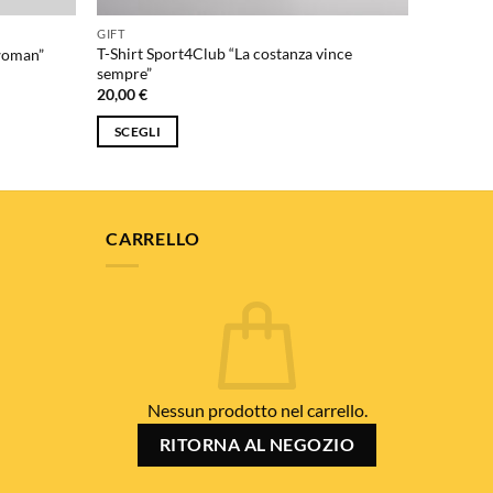
GIFT
T-Shirt Sport4Club “La costanza vince
 woman”
sempre”
20,00
€
SCEGLI
Questo
prodotto
ha
più
CARRELLO
varianti.
Le
opzioni
possono
essere
scelte
Nessun prodotto nel carrello.
nella
pagina
RITORNA AL NEGOZIO
del
prodotto