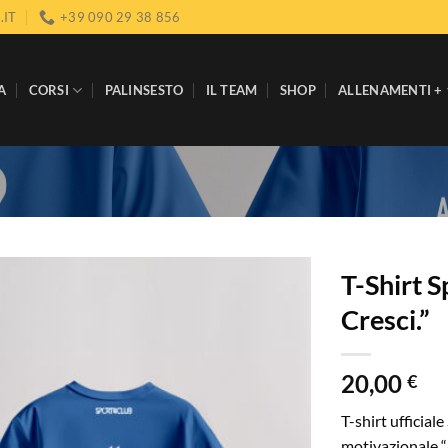
.IT
+39 090 29 38 856
A
CORSI
PALINSESTO
IL TEAM
SHOP
ALLENAMENTI +
T-Shirt S
Cresci.”
20,00
€
T-shirt ufficia
motivazionale “A