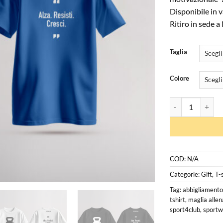
Disponibile in va
Ritiro in sede a
Taglia
Colore
T-Shirt Sport4Club
COD:
N/A
Categorie:
Gift
,
T-
Tag:
abbigliamento
tshirt
,
maglia alle
sport4club
,
sportw