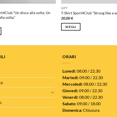
GIFT
rt4Club “Un disco alla volta. Un
T-Shirt Sport4Club “Strong like a
lla volta.”
20,00
€
SCEGLI
Questo
prodotto
ha
più
ILI
ORARI
varianti.
Le
opzioni
Lunedì:
08.00 / 22.30
possono
Martedì:
09.00 / 22.30
essere
ra
Mercoledì:
08.00 / 22.30
scelte
Giovedì:
09.00 / 22.30
nella
Venerdì:
08.00 / 22.30
pagina
o
Sabato:
09.00 / 18.00
del
Domenica:
Chiusura
prodotto