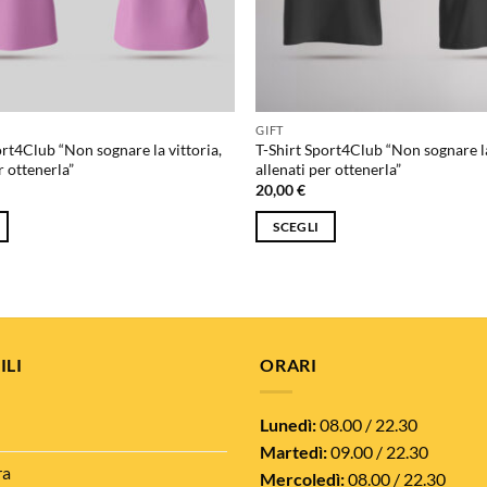
nella
pagina
del
prodotto
GIFT
ort4Club “Non sognare la vittoria,
T-Shirt Sport4Club “Non sognare la
r ottenerla”
allenati per ottenerla”
20,00
€
SCEGLI
Questo
prodotto
ha
più
varianti.
ILI
ORARI
Le
opzioni
Lunedì:
08.00 / 22.30
possono
Martedì:
09.00 / 22.30
essere
ra
Mercoledì:
08.00 / 22.30
scelte