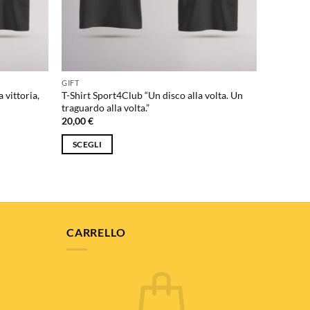
nella
pagina
del
prodotto
GIFT
 vittoria,
T-Shirt Sport4Club “Un disco alla volta. Un
traguardo alla volta.”
20,00
€
SCEGLI
Questo
prodotto
ha
più
varianti.
CARRELLO
Le
opzioni
possono
essere
scelte