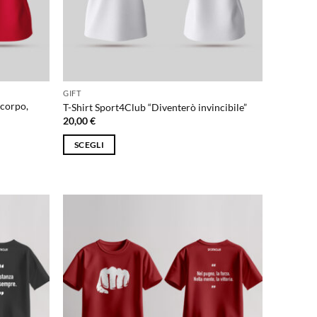
GIFT
 corpo,
T-Shirt Sport4Club “Diventerò invincibile”
20,00
€
SCEGLI
Questo
prodotto
ha
più
varianti.
Le
opzioni
possono
essere
scelte