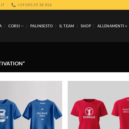
.IT
+39 090 29 38 856
A
CORSI
PALINSESTO
IL TEAM
SHOP
ALLENAMENTI +
TIVATION”