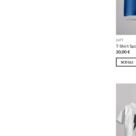
GIFT
T-Shirt Spo
20,00
€
SCEGLI
Questo
prodotto
ha
più
varianti.
Le
opzioni
possono
essere
scelte