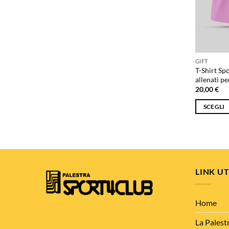
nella
pagina
del
prodotto
GIFT
T-Shirt Sp
allenati pe
20,00
€
SCEGLI
Questo
prodotto
ha
più
varianti.
LINK UT
Le
opzioni
possono
Home
essere
La Palest
scelte