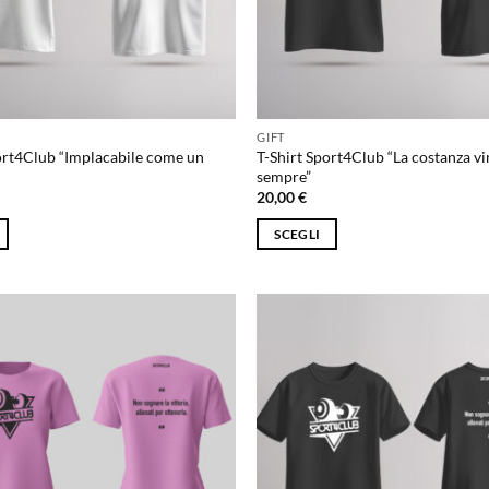
scelte
nella
pagina
del
prodotto
GIFT
ort4Club “Implacabile come un
T-Shirt Sport4Club “La costanza v
sempre”
20,00
€
SCEGLI
Questo
prodotto
ha
più
varianti.
Le
opzioni
possono
essere
scelte