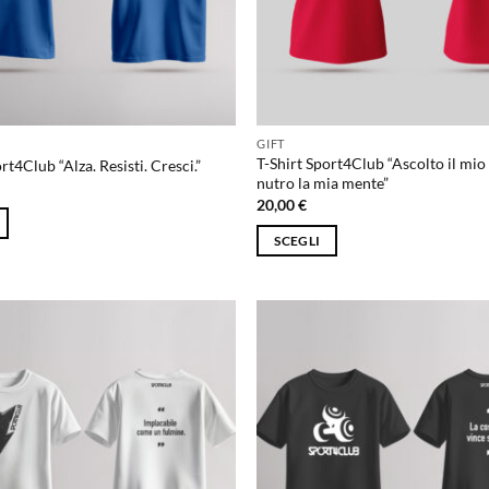
GIFT
T-Shirt Sport4Club “Ascolto il mio
rt4Club “Alza. Resisti. Cresci.”
nutro la mia mente”
20,00
€
SCEGLI
Questo
prodotto
ha
più
varianti.
Le
opzioni
possono
essere