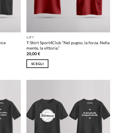
nella
pagina
del
prodotto
GIFT
ince
T-Shirt Sport4Club “Nel pugno, la forza. Nella
mente, la vittoria.”
20,00
€
SCEGLI
Questo
prodotto
ha
più
varianti.
Le
opzioni
possono
essere
scelte