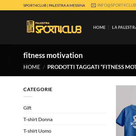
Salta
INFO@SPORT4CLUB
SPORT4CLUB | PALESTRA A MESSINA
ai
contenuti
HOME
LA PALESTR
fitness motivation
HOME
/
PRODOTTI TAGGATI “FITNESS MO
CATEGORIE
Gift
T-shirt Donna
T-shirt Uomo