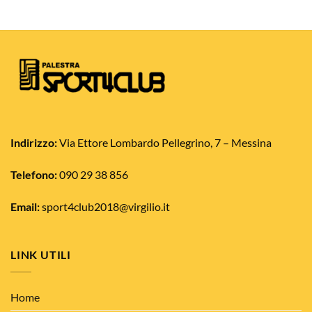
prodotto
ha
più
varianti.
Le
opzioni
possono
essere
scelte
nella
Indirizzo:
Via Ettore Lombardo Pellegrino, 7 – Messina
pagina
del
Telefono:
090 29 38 856
prodotto
Email:
sport4club2018@virgilio.it
LINK UTILI
Home