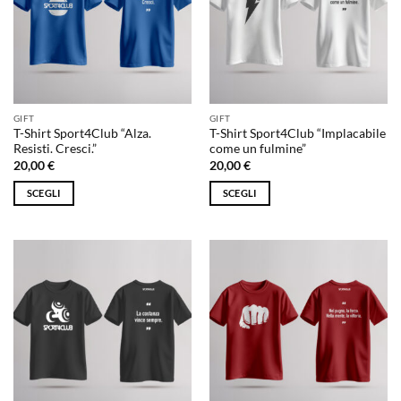
GIFT
GIFT
T-Shirt Sport4Club “Alza.
T-Shirt Sport4Club “Implacabile
Resisti. Cresci.”
come un fulmine”
20,00
€
20,00
€
SCEGLI
SCEGLI
Questo
Questo
prodotto
prodotto
ha
ha
più
più
varianti.
varianti.
Le
Le
opzioni
opzioni
possono
possono
essere
essere
scelte
scelte