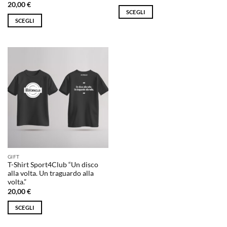
20,00
€
SCEGLI
SCEGLI
Questo
Questo
prodotto
prodotto
ha
ha
più
più
varianti.
varianti.
Le
Le
opzioni
opzioni
possono
possono
essere
essere
scelte
scelte
nella
nella
pagina
pagina
del
GIFT
del
prodotto
T-Shirt Sport4Club “Un disco
prodotto
alla volta. Un traguardo alla
volta.”
20,00
€
SCEGLI
Questo