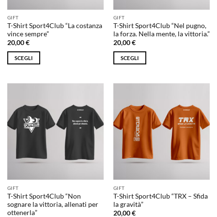
nella
nella
pagina
pagina
GIFT
GIFT
del
del
T-Shirt Sport4Club “La costanza
T-Shirt Sport4Club “Nel pugno,
prodotto
prodotto
vince sempre”
la forza. Nella mente, la vittoria.”
20,00
€
20,00
€
SCEGLI
SCEGLI
Questo
Questo
prodotto
prodotto
ha
ha
più
più
varianti.
varianti.
Le
Le
opzioni
opzioni
possono
possono
essere
essere
scelte
scelte
nella
nella
pagina
pagina
GIFT
GIFT
del
del
T-Shirt Sport4Club “Non
T-Shirt Sport4Club “TRX – Sfida
prodotto
prodotto
sognare la vittoria, allenati per
la gravità”
ottenerla”
20,00
€