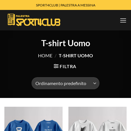
Salta
SPORT4CLUB | PALESTRA A MESSINA
ai
contenuti
T-shirt Uomo
HOME
/
T-SHIRT UOMO
FILTRA