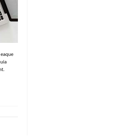
, eaque
quia
nt.