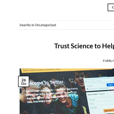
C
Inserito in
Uncategorized
Trust Science to He
PUBBLI
26
Giu