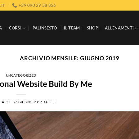
.IT
+39 090 29 38 856
A
CORSI
PALINSESTO
IL TEAM
SHOP
ALLENAMENTI +
ARCHIVIO MENSILE:
GIUGNO 2019
UNCATEGORIZED
ional Website Build By Me
CATO IL
26 GIUGNO 2019
DA
LIFE