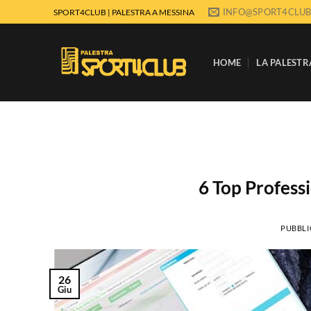
Salta
INFO@SPORT4CLUB
SPORT4CLUB | PALESTRA A MESSINA
ai
contenuti
HOME
LA PALESTR
6 Top Profess
PUBBLI
26
Giu