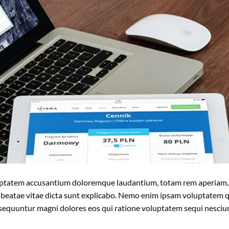
voluptatem accusantium doloremque laudantium, totam rem aperiam
cto beatae vitae dicta sunt explicabo. Nemo enim ipsam voluptatem 
onsequuntur magni dolores eos qui ratione voluptatem sequi nesciu