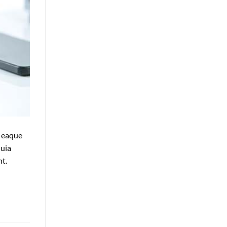
, eaque
quia
nt.