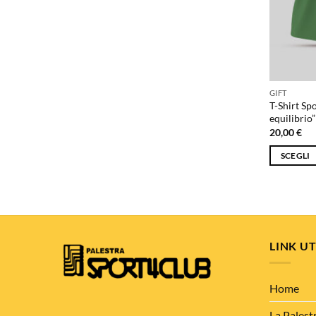
GIFT
T-Shirt Sp
equilibrio”
20,00
€
SCEGLI
Questo
prodotto
ha
più
varianti.
LINK UT
Le
opzioni
possono
Home
essere
La Palest