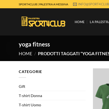
Salta
INFO@SPORT4CLUB
SPORT4CLUB | PALESTRA A MESSINA
ai
contenuti
HOME
LA PALESTR
yoga fitness
HOME
/
PRODOTTI TAGGATI “YOGA FITNE
CATEGORIE
Gift
T-shirt Donna
T-shirt Uomo