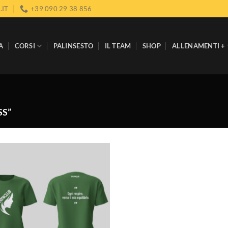
.IT
+39 090 29 38 856
A
CORSI
PALINSESTO
IL TEAM
SHOP
ALLENAMENTI +
SS”