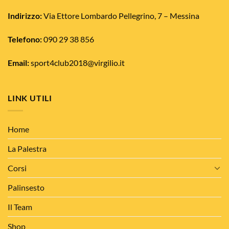
nella
Indirizzo:
Via Ettore Lombardo Pellegrino, 7 – Messina
pagina
del
Telefono:
090 29 38 856
prodotto
Email:
sport4club2018@virgilio.it
LINK UTILI
Home
La Palestra
Corsi
Palinsesto
Il Team
Shop