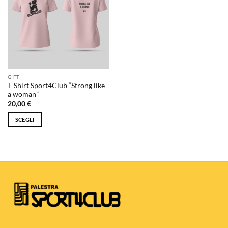
GIFT
T-Shirt Sport4Club “Strong like
a woman”
20,00
€
SCEGLI
Questo
prodotto
ha
più
varianti.
Le
opzioni
possono
essere
scelte