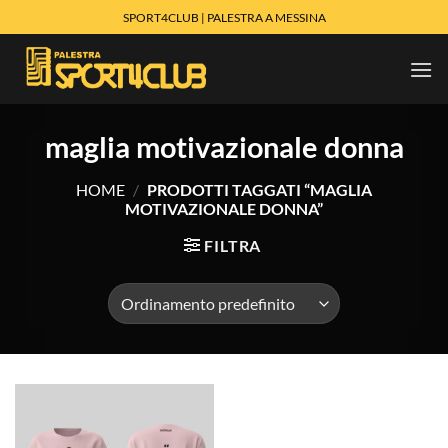
Salta
SPORT4CLUB | PALESTRA A MESSINA
ai
contenuti
maglia motivazionale donna
HOME
/
PRODOTTI TAGGATI “MAGLIA
MOTIVAZIONALE DONNA”
FILTRA