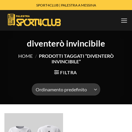
Salta
SPORT4CLUB | PALESTRA A MESSINA
ai
contenuti
diventerò invincibile
HOME
/
PRODOTTI TAGGATI “DIVENTERÒ
INVINCIBILE”
FILTRA