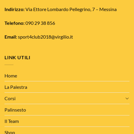
nella
Indirizzo:
Via Ettore Lombardo Pellegrino, 7 – Messina
pagina
del
Telefono:
090 29 38 856
prodotto
Email:
sport4club2018@virgilio.it
LINK UTILI
Home
La Palestra
Corsi
Palinsesto
Il Team
Shop