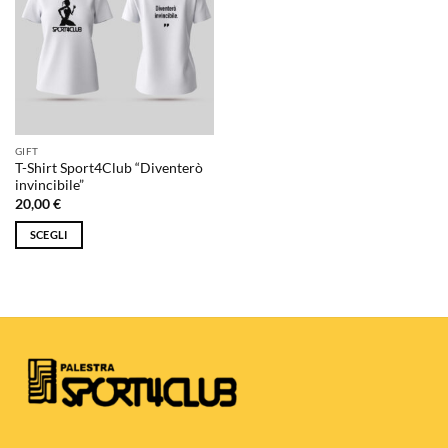
GIFT
T-Shirt Sport4Club “Diventerò
invincibile”
20,00
€
SCEGLI
Questo
prodotto
ha
più
varianti.
Le
opzioni
possono
essere
scelte